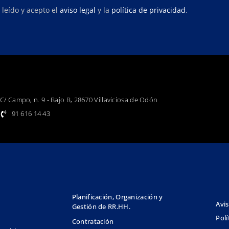
 leído y acepto el
aviso legal
y la
política de privacidad
.
C/ Campo, n. 9 - Bajo B, 28670 Villaviciosa de Odón
91 616 14 43
Planificación, Organización y
Avis
Gestión de RR.HH.
Polí
Contratación