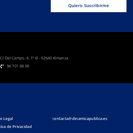
Quiero Suscribirme
C/ Del Campo, 6, 1º B - 02640 Almansa
96 701 68 99
o Legal
contacta@dinamicapublica.es
LinkedIn
tica de Privacidad