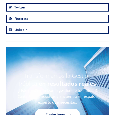
Twitter
Pinterest
LinkedIn
Transformamos la Gestión
Pública
en resultados reales
¿Listo para optimizar la gestión de tu entidad?
Contacta con nosotros y encuentra el respaldo
experto que necesitas.
Contáctanos