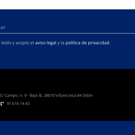
 leído y acepto el
aviso legal
y la
política de privacidad
.
C/ Campo, n. 9 - Bajo B, 28670 Villaviciosa de Odón
91 616 14 43